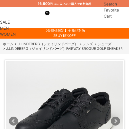
16,500
Search
円
以上のご購入で送料無料
（税込）
Favorite
Cart
SALE
Mypage
MEN
【会員様限定】全商品対象
WOMEN
2BUY15%OFF
ホーム
>
J.LINDEBERG（ジェイリンドバーグ）
>
メンズ
>
シューズ
>
J.LINDEBERG（ジェイリンドバーグ）FAIRWAY BROGUE GOLF SNEAKER