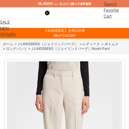
16,500
Search
円
以上のご購入で送料無料
（税込）
Favorite
Cart
SALE
Mypage
MEN
【会員様限定】全商品対象
WOMEN
2BUY15%OFF
ホーム
>
J.LINDEBERG（ジェイリンドバーグ）
>
レディース
>
ボトムス
>
ロングパンツ
>
J.LINDEBERG（ジェイリンドバーグ）Norah Pant