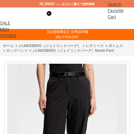
16,500
Search
円
以上のご購入で送料無料
（税込）
Favorite
Cart
SALE
Mypage
MEN
【会員様限定】全商品対象
WOMEN
2BUY15%OFF
ホーム
>
J.LINDEBERG（ジェイリンドバーグ）
>
レディース
>
ボトムス
>
ロングパンツ
>
J.LINDEBERG（ジェイリンドバーグ）Norah Pant