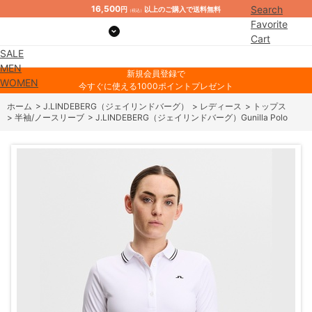
16,500
Search
円
以上のご購入で送料無料
（税込）
Favorite
Cart
SALE
Mypage
MEN
新規会員登録で
WOMEN
今すぐに使える1000ポイントプレゼント
ホーム
>
J.LINDEBERG（ジェイリンドバーグ）
>
レディース
>
トップス
>
半袖/ノースリーブ
>
J.LINDEBERG（ジェイリンドバーグ）Gunilla Polo