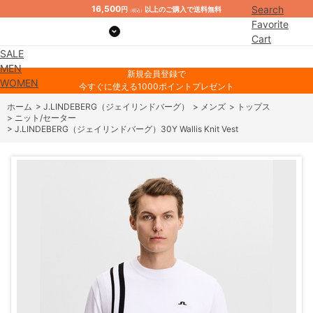
16,500
Search
円
以上のご購入で送料無料
（税込）
Favorite
Cart
SALE
Mypage
MEN
新規会員登録で
WOMEN
今すぐに使える1000ポイントプレゼント
ホーム
>
J.LINDEBERG（ジェイリンドバーグ）
>
メンズ
>
トップス
>
ニット/セーター
>
J.LINDEBERG（ジェイリンドバーグ）30Y Wallis Knit Vest