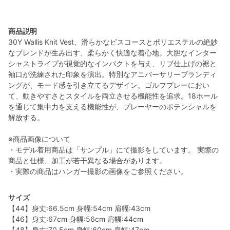
商品説明
30Y Wallis Knit Vest、滑らかなビスコースとポリエステルの絶妙
なブレンドが生み出す、柔らかく快適な着心地。大胆なインター
シャストライプが視覚的なインパクトを与え、リブ仕上げの裾と
袖口が洗練された印象を演出。特別なアニバーサリーブランディ
ングが、モード感を引き立てるデザイン。ゴルフプレーにおい
て、動きやすさとスタイルを両立させる機能性を追求。18ホール
を通じて集中力を支える機能性が、プレーヤーのポテンシャルを
解放する。
※商品画像について
・モデル着用商品は「サンプル」にて撮影をしています。 実際の
商品と仕様、加工が若干異なる場合があります。
・実際の商品はハンガー撮影の画像をご参照ください。
サイズ
【44】身丈:66.5cm 身幅:54cm 肩幅:43cm
【46】身丈:67cm 身幅:56cm 肩幅:44cm
【48】身丈:70.5cm 身幅:60cm 肩幅:47cm