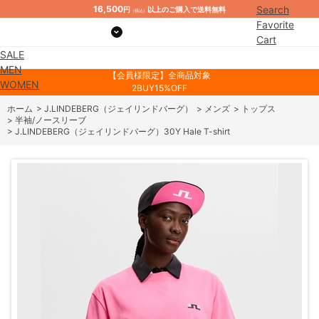
16,500
Search
円
以上のご購入で送料無料
（税込）
Favorite
Cart
SALE
Mypage
MEN
【会員様限定】全商品対象
WOMEN
2BUY15%OFF
ホーム
>
J.LINDEBERG（ジェイリンドバーグ）
>
メンズ
>
トップス
>
半袖/ノースリーブ
>
J.LINDEBERG（ジェイリンドバーグ）30Y Hale T-shirt