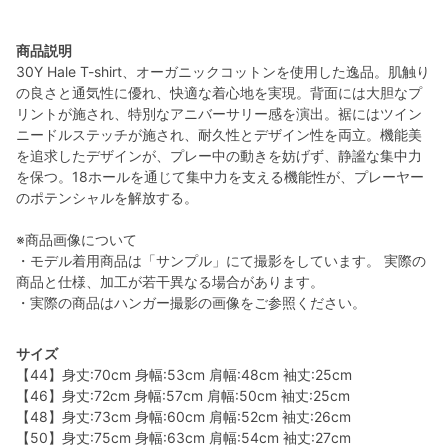
商品説明
30Y Hale T-shirt、オーガニックコットンを使用した逸品。肌触り
の良さと通気性に優れ、快適な着心地を実現。背面には大胆なプ
リントが施され、特別なアニバーサリー感を演出。裾にはツイン
ニードルステッチが施され、耐久性とデザイン性を両立。機能美
を追求したデザインが、プレー中の動きを妨げず、静謐な集中力
を保つ。18ホールを通じて集中力を支える機能性が、プレーヤー
のポテンシャルを解放する。
※商品画像について
・モデル着用商品は「サンプル」にて撮影をしています。 実際の
商品と仕様、加工が若干異なる場合があります。
・実際の商品はハンガー撮影の画像をご参照ください。
サイズ
【44】身丈:70cm 身幅:53cm 肩幅:48cm 袖丈:25cm
【46】身丈:72cm 身幅:57cm 肩幅:50cm 袖丈:25cm
【48】身丈:73cm 身幅:60cm 肩幅:52cm 袖丈:26cm
【50】身丈:75cm 身幅:63cm 肩幅:54cm 袖丈:27cm