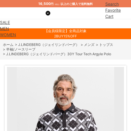
16,500
Search
円
以上のご購入で送料無料
（税込）
Favorite
Cart
SALE
Mypage
MEN
【会員様限定】全商品対象
WOMEN
2BUY15%OFF
ホーム
>
J.LINDEBERG（ジェイリンドバーグ）
>
メンズ
>
トップス
>
半袖/ノースリーブ
>
J.LINDEBERG（ジェイリンドバーグ）30Y Tour Tech Argyle Polo