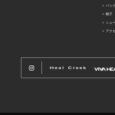
バッグ
帽子
シュ
アク