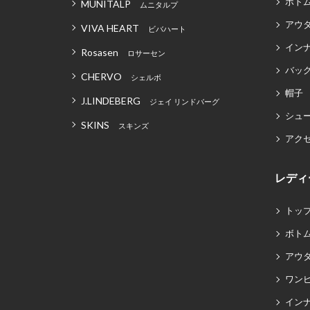
ボト
MUNITALP
ムニタルプ
アウ
VIVA HEART
ビバハート
イン
Rosasen
ロサーセン
バッグ
CHERVO
シェルボ
帽子
J.LINDEBERG
ジェイ リンドバーグ
シュ
SKINS
スキンズ
アク
レディ
トッ
ボト
アウ
ワン
イン