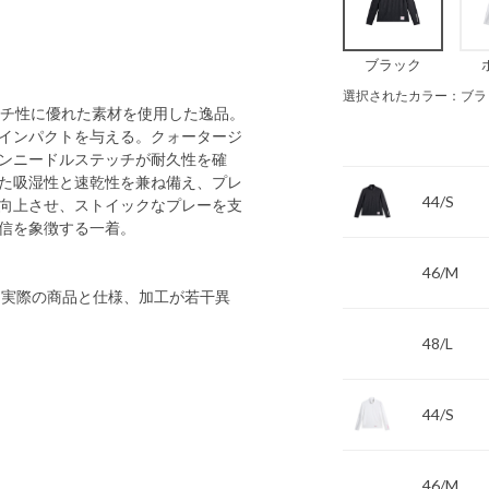
ブラック
選択されたカラー：ブラ
ストレッチ性に優れた素材を使用した逸品。
インパクトを与える。クォータージ
ンニードルステッチが耐久性を確
た吸湿性と速乾性を兼ね備え、プレ
44/S
向上させ、ストイックなプレーを支
信を象徴する一着。
46/M
 実際の商品と仕様、加工が若干異
48/L
44/S
46/M