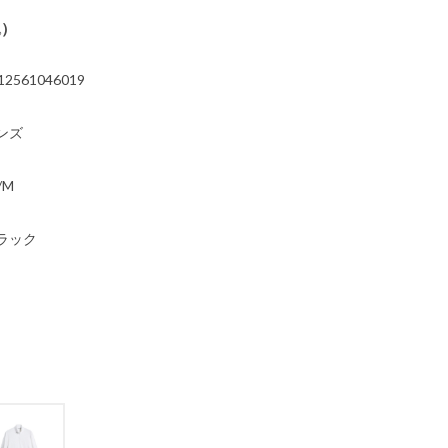
込）
12561046019
ンズ
/M
ラック