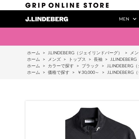
MEN
ホーム
>
J.LINDEBERG（ジェイリンドバーグ）
>
メン
ホーム
>
メンズ
>
トップス
>
長袖
>
J.LINDEBER
ホーム
>
カラーで探す
>
ブラック
>
J.LINDEBERG
ホーム
>
価格で探す
>
￥30,000～
>
J.LINDEBERG