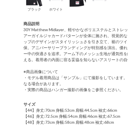
ブラック
ホワイト
商品説明
30Y Matthew Midlayer、軽やかなポリエステルと
アーガイルジャカードパターンが全体に施され、視覚的な
ップのデザインがスタイリッシュさを引き立て、裾のツイ
保。アニバーサリーブランディングが特別感を演出。優れ
ー中の快適さを追求。アーム下のメッシュ生地が通気性を
える。着用者の内面に宿る妥協を知らないアスリートの自
※商品画像について
・モデル着用商品は「サンプル」にて撮影をしています。
なる場合があります。
・実際の商品はハンガー撮影の画像をご参照ください。
サイズ
【44】身丈:70cm 身幅:53cm 肩幅:44.5cm 袖丈:66cm
【46】身丈:72.5cm 身幅:54cm 肩幅:46cm 袖丈:67.5cm
【48】身丈:73cm 身幅:58cm 肩幅:48cm 袖丈:68cm