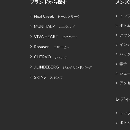
ブランドから探す
メンズ
トッ
Heal Creek
ヒールクリーク
ボト
MUNITALP
ムニタルプ
アウ
VIVA HEART
ビバハート
イン
Rosasen
ロサーセン
バッグ
CHERVO
シェルボ
帽子
J.LINDEBERG
ジェイ リンドバーグ
シュ
SKINS
スキンズ
アク
レディ
トッ
ボト