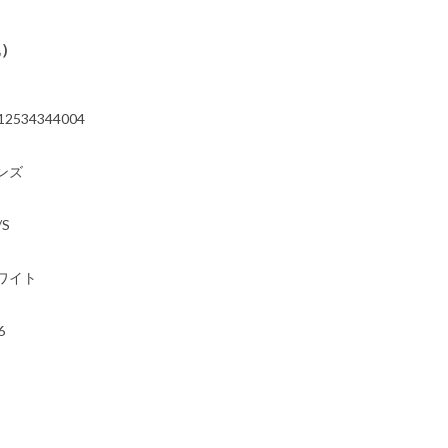
込）
12534344004
ンズ
/S
ワイト
6