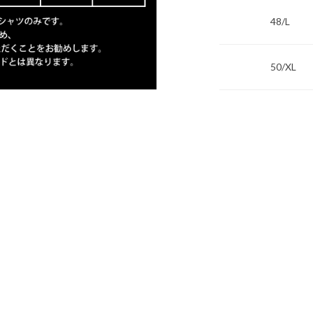
48/L
50/XL