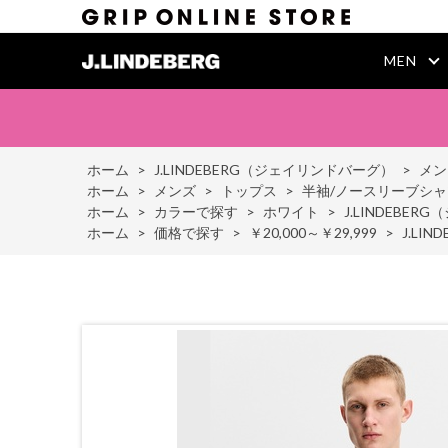
MEN
ホーム
>
J.LINDEBERG（ジェイリンドバーグ）
>
メン
ホーム
>
メンズ
>
トップス
>
半袖/ノースリーブシャ
ホーム
>
カラーで探す
>
ホワイト
>
J.LINDEBER
ホーム
>
価格で探す
>
￥20,000～￥29,999
>
J.LI