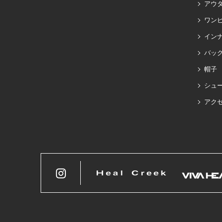
アウ
ワン
イン
バッグ
帽子
シュ
アク