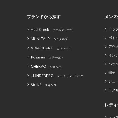
ブランドから探す
メンズ
トッ
Heal Creek
ヒールクリーク
ボト
MUNITALP
ムニタルプ
アウ
VIVA HEART
ビバハート
イン
Rosasen
ロサーセン
バッグ
CHERVO
シェルボ
帽子
J.LINDEBERG
ジェイ リンドバーグ
シュ
SKINS
スキンズ
アク
レディ
トッ