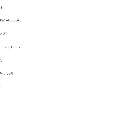
込）
42674350045
ンズ
V ストレッチ
/L
ラウン柄
6