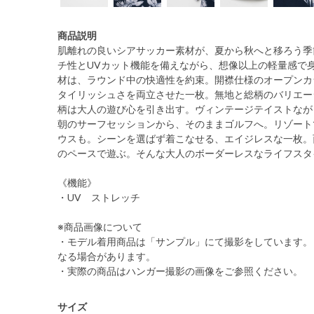
商品説明
肌離れの良いシアサッカー素材が、夏から秋へと移ろう季
チ性とUVカット機能を備えながら、想像以上の軽量感で
材は、ラウンド中の快適性を約束。開襟仕様のオープンカ
タイリッシュさを両立させた一枚。無地と総柄のバリエー
柄は大人の遊び心を引き出す。ヴィンテージテイストなが
朝のサーフセッションから、そのままゴルフへ。リゾート
ウスも。シーンを選ばず着こなせる、エイジレスな一枚。
のペースで遊ぶ。そんな大人のボーダーレスなライフスタ
《機能》
・UV ストレッチ
※商品画像について
・モデル着用商品は「サンプル」にて撮影をしています。
なる場合があります。
・実際の商品はハンガー撮影の画像をご参照ください。
サイズ