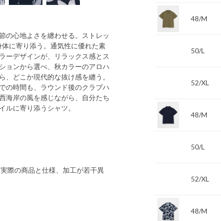
48/M
節の心地よさを纏わせる。ストレッ
身体に寄り添う。通気性に優れた素
50/L
ラーデザインが、リラックス感とス
ションから選べ、秋カラーのアロハ
ら、どこか現代的な抜け感を纏う。
52/XL
での時間も、ラウンド後のクラブハ
西海岸の風を感じながら、自分たち
イルに寄り添うシャツ。
48/M
50/L
 実際の商品と仕様、加工が若干異
52/XL
48/M