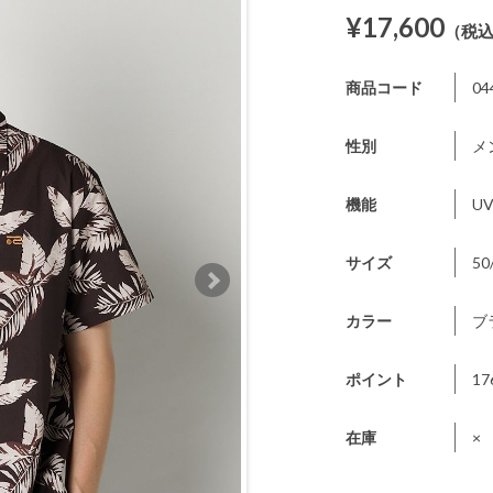
¥17,600
（税
商品コード
04
性別
メ
機能
U
サイズ
50
カラー
ブ
ポイント
17
在庫
×