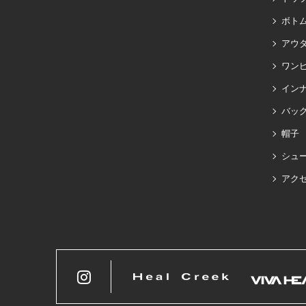
ボト
アウ
ワン
イン
バッグ
帽子
シュ
アク