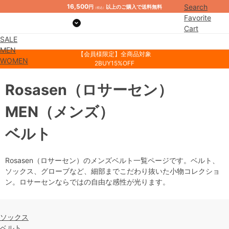
16,500
Search
円
以上のご購入で送料無料
（税込）
Favorite
Cart
SALE
Mypage
MEN
【会員様限定】全商品対象
WOMEN
2BUY15%OFF
Rosasen
（ロサーセン）
MEN
（メンズ）
ベルト
Rosasen（ロサーセン）のメンズベルト一覧ページです。ベルト、
ソックス、グローブなど、細部までこだわり抜いた小物コレクショ
ン。ロサーセンならではの自由な感性が光ります。
ソックス
ベルト