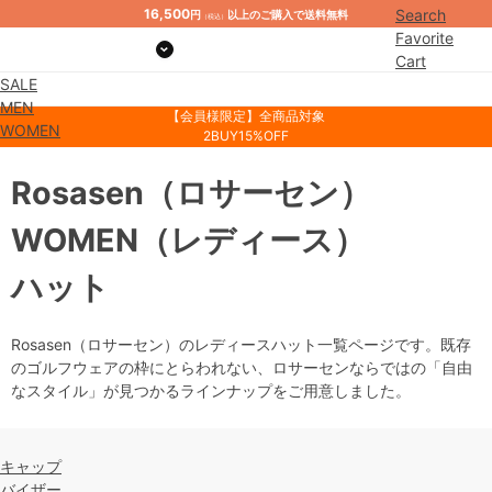
16,500
Search
円
以上のご購入で送料無料
（税込）
Favorite
Cart
SALE
Mypage
MEN
【会員様限定】全商品対象
WOMEN
2BUY15%OFF
Rosasen
（ロサーセン）
WOMEN
（レディース）
ハット
Rosasen（ロサーセン）のレディースハット一覧ページです。既存
のゴルフウェアの枠にとらわれない、ロサーセンならではの「自由
なスタイル」が見つかるラインナップをご用意しました。
キャップ
バイザー