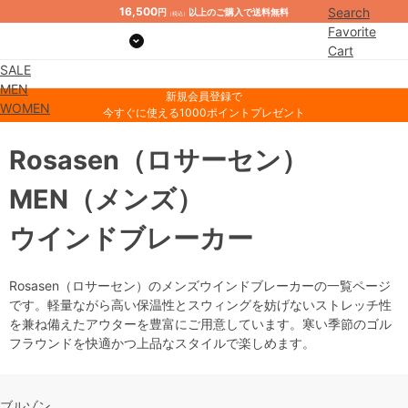
16,500
Search
円
以上のご購入で送料無料
（税込）
Favorite
Cart
SALE
Mypage
MEN
新規会員登録で
WOMEN
今すぐに使える1000ポイントプレゼント
Rosasen
（ロサーセン）
MEN
（メンズ）
ウインドブレーカー
Rosasen（ロサーセン）のメンズウインドブレーカーの一覧ページ
です。軽量ながら高い保温性とスウィングを妨げないストレッチ性
を兼ね備えたアウターを豊富にご用意しています。寒い季節のゴル
フラウンドを快適かつ上品なスタイルで楽しめます。
ブルゾン