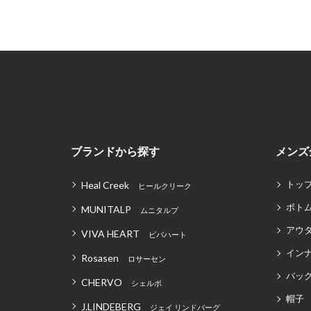
ブランドから探す
メンズ
トッ
Heal Creek
ヒールクリーク
ボト
MUNITALP
ムニタルプ
アウ
VIVA HEART
ビバハート
イン
Rosasen
ロサーセン
バッグ
CHERVO
シェルボ
帽子
J.LINDEBERG
ジェイ リンドバーグ