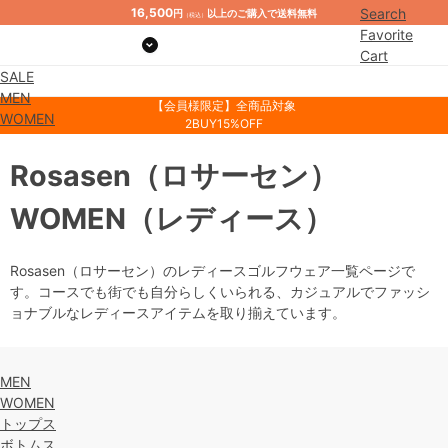
16,500
Search
円
以上のご購入で送料無料
（税込）
Favorite
Cart
SALE
Mypage
MEN
【会員様限定】全商品対象
WOMEN
2BUY15%OFF
Rosasen
（ロサーセン）
WOMEN
（レディース）
Rosasen（ロサーセン）のレディースゴルフウェア一覧ページで
す。コースでも街でも自分らしくいられる、カジュアルでファッシ
ョナブルなレディースアイテムを取り揃えています。
MEN
WOMEN
トップス
ボトムス