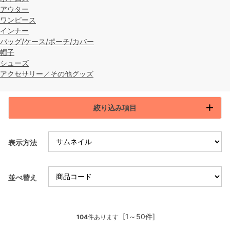
アウター
ワンピース
インナー
バッグ/ケース/ポーチ/カバー
帽子
シューズ
アクセサリー／その他グッズ
絞り込み項目
表示方法
並べ替え
[1～50件]
104
件あります