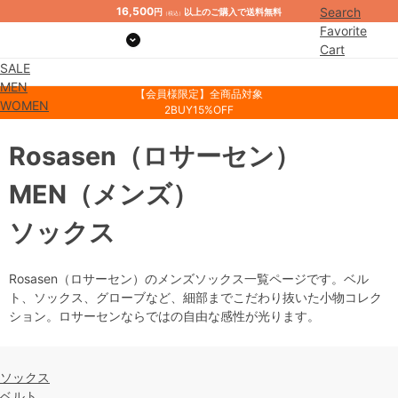
16,500
Search
円
以上のご購入で送料無料
（税込）
Favorite
Cart
SALE
Mypage
MEN
【会員様限定】全商品対象
WOMEN
2BUY15%OFF
Rosasen
（ロサーセン）
MEN
（メンズ）
ソックス
Rosasen（ロサーセン）のメンズソックス一覧ページです。ベル
ト、ソックス、グローブなど、細部までこだわり抜いた小物コレク
ション。ロサーセンならではの自由な感性が光ります。
ソックス
ベルト