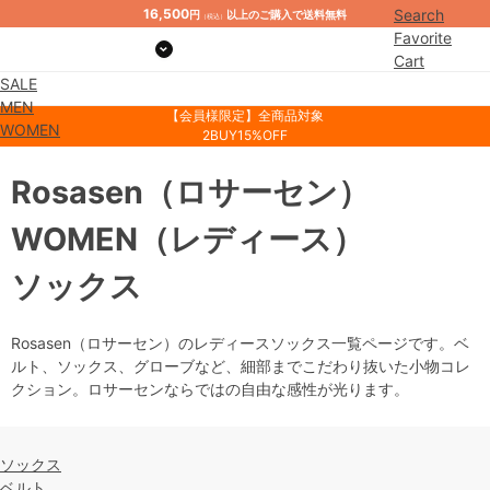
16,500
Search
円
以上のご購入で送料無料
（税込）
Favorite
Cart
SALE
Mypage
MEN
【会員様限定】全商品対象
WOMEN
2BUY15%OFF
Rosasen
（ロサーセン）
WOMEN
（レディース）
ソックス
Rosasen（ロサーセン）のレディースソックス一覧ページです。ベ
ルト、ソックス、グローブなど、細部までこだわり抜いた小物コレ
クション。ロサーセンならではの自由な感性が光ります。
ソックス
ベルト