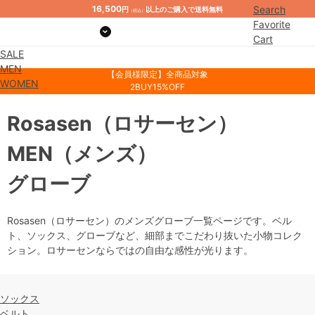
16,500
Search
円
以上のご購入で送料無料
（税込）
Favorite
Cart
SALE
Mypage
MEN
【会員様限定】全商品対象
WOMEN
2BUY15%OFF
Rosasen
（ロサーセン）
MEN
（メンズ）
グローブ
Rosasen（ロサーセン）のメンズグローブ一覧ページです。ベル
ト、ソックス、グローブなど、細部までこだわり抜いた小物コレク
ション。ロサーセンならではの自由な感性が光ります。
ソックス
ベルト