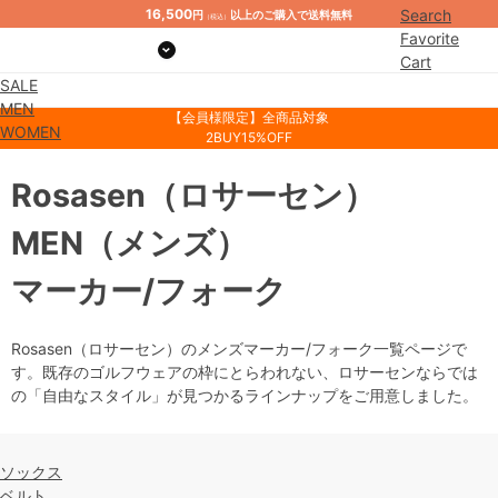
16,500
Search
円
以上のご購入で送料無料
（税込）
Favorite
Cart
SALE
Mypage
MEN
【会員様限定】全商品対象
WOMEN
2BUY15%OFF
Rosasen
（ロサーセン）
MEN
（メンズ）
マーカー/フォーク
Rosasen（ロサーセン）のメンズマーカー/フォーク一覧ページで
す。既存のゴルフウェアの枠にとらわれない、ロサーセンならでは
の「自由なスタイル」が見つかるラインナップをご用意しました。
ソックス
ベルト