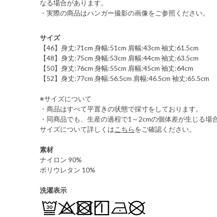
なる場合があります。
・実際の商品はハンガー撮影の画像をご参照ください。
サイズ
【46】身丈:71cm 身幅:51cm 肩幅:43cm 袖丈:61.5cm
【48】身丈:75cm 身幅:53cm 肩幅:44cm 袖丈:63.5cm
【50】身丈:76cm 身幅:55cm 肩幅:45cm 袖丈:64cm
【52】身丈:77cm 身幅:56.5cm 肩幅:46.5cm 袖丈:65.5cm
※サイズについて
・商品はすべて平置きの状態で採寸をしております。
・同商品でも、生産の過程で1～2cmの個体差が生じる場
サイズについて詳しくは
こちら
をご確認ください。
素材
ナイロン 90%
ポリウレタン 10%
洗濯表示