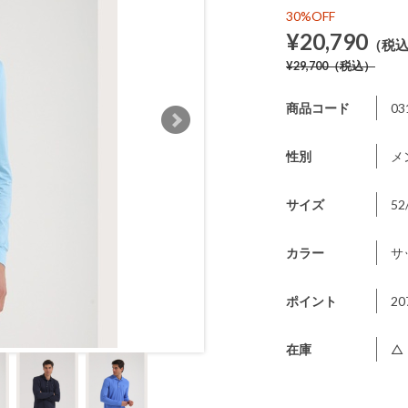
30%OFF
¥20,790
（税
¥29,700
（税込）
商品コード
03
性別
メ
サイズ
52
カラー
サ
ポイント
20
在庫
△