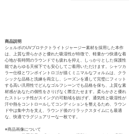
商品説明
シェルボのUVプロテクトライトジャージー素材を採用した本作
は、上質な滑らかさと優れた吸湿性が特徴で、軽量かつ快適な着
心地が長時間のラウンドでも疲れを抑え、しっかりとした保護性
能であらゆる天候下でも安心してご着用いただけます。シャツカ
ラー仕様とワンポイントロゴが描くミニマルなフォルムは、クラ
シックな品格と洗練を両立し、シーズンを通して完璧にフィット
する高い汎用性でどんなゴルフシーンでも品格を保ち、上質な素
材感があなたの個性をさりげなく際立たせます。柔らかさと優れ
たストレッチ性がスイングの可動域を妨げず、通気性と吸湿性が
汗や熱をコントロールしてコンディションを整えるため、ラウン
ド中は集中力を支え、ラウンド後のリラックスタイムにも最適
な、快適でラグジュアリーな一枚です。
※商品画像について