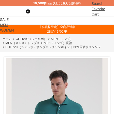
16,500
Search
円
以上のご購入で送料無料
（税込）
Favorite
Cart
SALE
Mypage
MEN
【会員様限定】全商品対象
WOMEN
2BUY15%OFF
ホーム
>
CHERVO（シェルボ）
>
MEN（メンズ）
>
MEN（メンズ）トップス
>
MEN（メンズ）長袖
>
CHERVO（シェルボ）サンブロックワンポイントロゴ長袖ポロシャツ