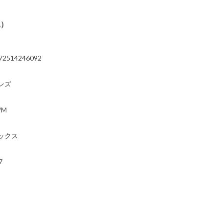
込）
72514246092
ンズ
/M
ックス
7