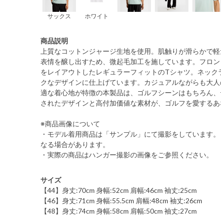
サックス
ホワイト
商品説明
上質なコットンジャージ生地を使用。肌触りが滑らかで軽
表情を醸し出すため、微起毛加工を施しています。フロン
をレイアウトしたレギュラーフィットのTシャツ。ネックラ
クなデザインに仕上げています。カジュアルながらも大人
適な着心地が特徴の本製品は、ゴルフシーンはもちろん、
されたデザインと高付加価値な素材が、ゴルフを愛するあ
※商品画像について
・モデル着用商品は「サンプル」にて撮影をしています。
なる場合があります。
・実際の商品はハンガー撮影の画像をご参照ください。
サイズ
【44】身丈:70cm 身幅:52cm 肩幅:46cm 袖丈:25cm
【46】身丈:71cm 身幅:55.5cm 肩幅:48cm 袖丈:26cm
【48】身丈:74cm 身幅:58cm 肩幅:50cm 袖丈:27cm