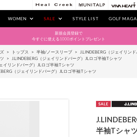
WOMEN
SALE
STYLE LIST
GOLF MAGA
新規会員登録で
今すぐに使える1000ポイントプレゼント
ズ
>
トップス
>
半袖/ノースリーブ
>
J.LINDEBERG（ジェイリ
ツ
>
J.LINDEBERG（ジェイリンドバーグ）JLロゴ半袖Tシャツ
G（ジェイリンドバーグ）JLロゴ半袖Tシャツ
NDEBERG（ジェイリンドバーグ）JLロゴ半袖Tシャツ
J.LINDE
半袖Tシャ