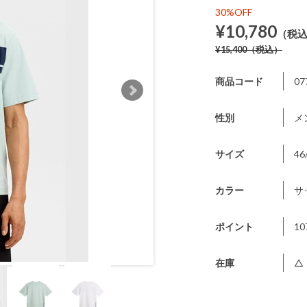
30%OFF
¥10,780
（税
¥15,400
（税込）
商品コード
07
性別
メ
サイズ
46
カラー
サ
ポイント
10
在庫
△