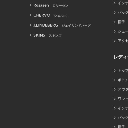
イン
Rosasen
ロサーセン
バッグ
CHERVO
シェルボ
帽子
J.LINDEBERG
ジェイ リンドバーグ
シュ
SKINS
スキンズ
アク
レディ
トッ
ボト
アウ
ワン
イン
バッグ
帽子