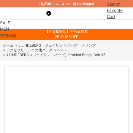
16,500
Search
円
以上のご購入で送料無料
（税込）
Favorite
Cart
SALE
Mypage
MEN
【会員様限定】全商品対象
WOMEN
2BUY15%OFF
ホーム
>
J.LINDEBERG（ジェイリンドバーグ）
>
メンズ
>
アクセサリー／その他グッズ
>
ベルト
>
J.LINDEBERG（ジェイリンドバーグ）Braided Bridge Belt 35