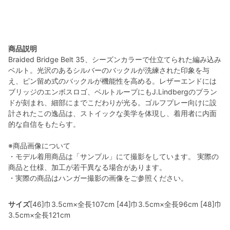
商品説明
Braided Bridge Belt 35、シーズンカラーで仕立てられた編み込み
ベルト。光沢のあるシルバーのバックルが洗練された印象を与
え、ピン留め式のバックルが機能性を高める。レザーエンドには
ブリッジのエンボスロゴ、ベルトループにもJ.Lindbergのブラン
ドが刻まれ、細部にまでこだわりが光る。ゴルフプレー向けに設
計されたこの逸品は、ストイックな美学を体現し、着用者に内面
的な自信をもたらす。
※商品画像について
・モデル着用商品は「サンプル」にて撮影をしています。 実際の
商品と仕様、加工が若干異なる場合があります。
・実際の商品はハンガー撮影の画像をご参照ください。
サイズ
[46]巾3.5cm×全長107cm [44]巾3.5cm×全長96cm [48]巾
3.5cm×全長121cm