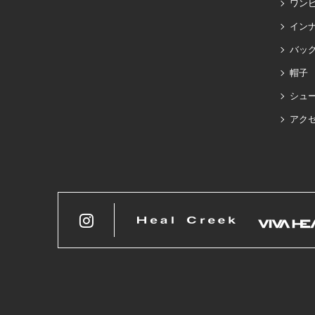
ワン
イン
バッグ
帽子
シュ
アク