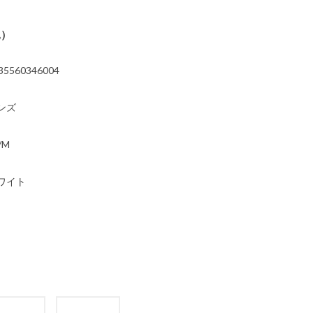
込）
35560346004
ンズ
/M
ワイト