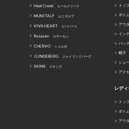
トッ
Heal Creek
ヒールクリーク
ボト
MUNITALP
ムニタルプ
アウ
VIVA HEART
ビバハート
イン
Rosasen
ロサーセン
バッグ
CHERVO
シェルボ
帽子
J.LINDEBERG
ジェイ リンドバーグ
シュ
SKINS
スキンズ
アク
レディ
トッ
ボト
アウ