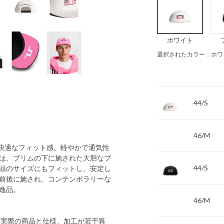
ホワイト
選択されたカラー：ホワ
44/S
46/M
す快適なフィット感。軽やかで通気性
は、ブリムの下に施された大胆なブ
44/S
頭のサイズにもフィットし、安定し
前後に施され、コンテンポラリーな
逸品。
46/M
 実際の商品と仕様、加工が若干異