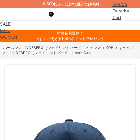
16,500
Search
円
以上のご購入で送料無料
（税込）
Favorite
Cart
SALE
Mypage
MEN
新規会員登録で
WOMEN
今すぐに使える1000ポイントプレゼント
ホーム
>
J.LINDEBERG（ジェイリンドバーグ）
>
メンズ
>
帽子
>
キャップ
>
J.LINDEBERG（ジェイリンドバーグ）Heath Cap