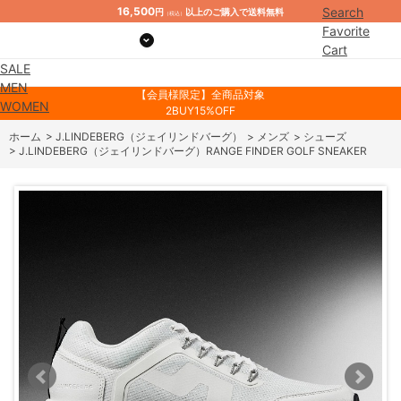
16,500
Search
円
以上のご購入で送料無料
（税込）
Favorite
Cart
SALE
Mypage
MEN
【会員様限定】全商品対象
WOMEN
2BUY15%OFF
ホーム
>
J.LINDEBERG（ジェイリンドバーグ）
>
メンズ
>
シューズ
>
J.LINDEBERG（ジェイリンドバーグ）RANGE FINDER GOLF SNEAKER