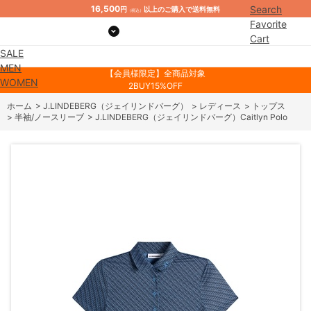
16,500
Search
円
以上のご購入で送料無料
（税込）
Favorite
Cart
SALE
Mypage
MEN
【会員様限定】全商品対象
WOMEN
2BUY15%OFF
ホーム
>
J.LINDEBERG（ジェイリンドバーグ）
>
レディース
>
トップス
>
半袖/ノースリーブ
>
J.LINDEBERG（ジェイリンドバーグ）Caitlyn Polo