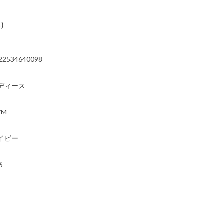
込）
22534640098
ディース
/M
イビー
6