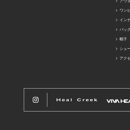
アウ
ワン
イン
バッグ
帽子
シュ
アク