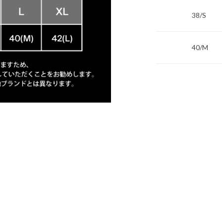
38/S
40/M