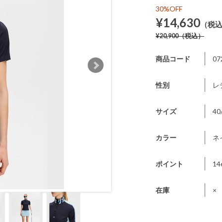
30%OFF
¥14,630
（税
¥20,900
（税込）
商品コード
07
性別
レ
サイズ
40
カラー
ネ
ポイント
14
在庫
×