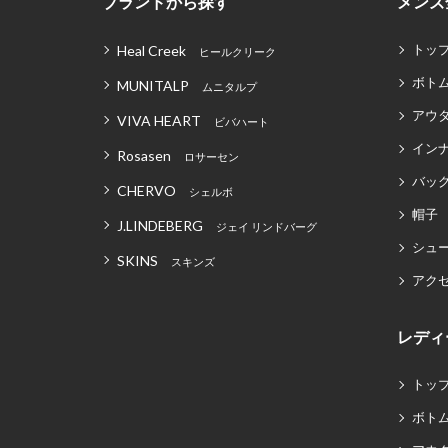
ブランドから探す
メンズ
トッ
Heal Creek
ヒールクリーク
ボト
MUNITALP
ムニタルプ
アウ
VIVA HEART
ビバハート
イン
Rosasen
ロサーセン
バッグ
CHERVO
シェルボ
帽子
J.LINDEBERG
ジェイ リンドバーグ
シュ
SKINS
スキンズ
アク
レディ
トッ
ボト