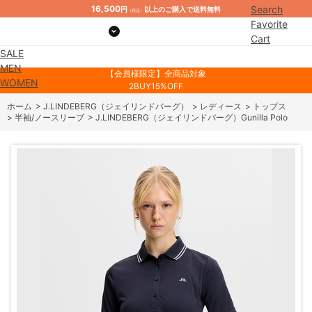
16,500
Search
円
以上のご購入で送料無料
（税込）
Favorite
Cart
SALE
Mypage
MEN
【会員様限定】全商品対象
WOMEN
2BUY15%OFF
ホーム
>
J.LINDEBERG（ジェイリンドバーグ）
>
レディース
>
トップス
>
半袖/ノースリーブ
>
J.LINDEBERG（ジェイリンドバーグ）Gunilla Polo