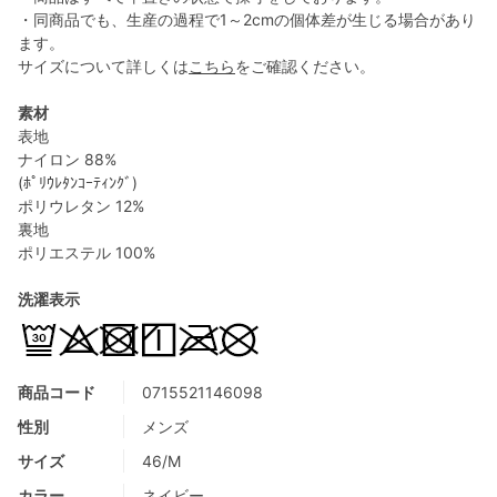
・同商品でも、生産の過程で1～2cmの個体差が生じる場合があり
ます。
サイズについて詳しくは
こちら
をご確認ください。
素材
表地
ナイロン 88%
(ﾎﾟﾘｳﾚﾀﾝｺｰﾃｨﾝｸﾞ)
ポリウレタン 12%
裏地
ポリエステル 100%
洗濯表示
商品コード
0715521146098
性別
メンズ
サイズ
46/M
カラー
ネイビー