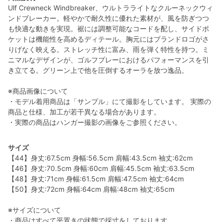
Ulf Crewneck Windbreaker、ウルトラライトなクルーネックウィ
ンドブレーカー。軽やかで耐久性に優れた素材が、風を防ぎつつ
も快適な動きを実現。裾には調整可能なコードを配し、サイドポ
ケットは機能性を高めるディテール。胸元にはブランドロゴがさ
りげなく映える。ストレッチ性に富み、雨を弾く特性を持つ。ミ
ニマルなデザインが、ゴルフプレーにおけるパフォーマンスを引
き立てる。グリーン上で他を圧倒するオーラを放つ逸品。
※商品画像について
・モデル着用商品は「サンプル」にて撮影をしています。 実際の
商品と仕様、加工が若干異なる場合があります。
・実際の商品はハンガー撮影の画像をご参照ください。
サイズ
【44】身丈:67.5cm 身幅:56.5cm 肩幅:43.5cm 袖丈:62cm
【46】身丈:70.5cm 身幅:60cm 肩幅:45.5cm 袖丈:63.5cm
【48】身丈:71cm 身幅:61.5cm 肩幅:47.5cm 袖丈:64cm
【50】身丈:72cm 身幅:64cm 肩幅:48cm 袖丈:65cm
※サイズについて
・商品はすべて平置きの状態で採寸をしております。