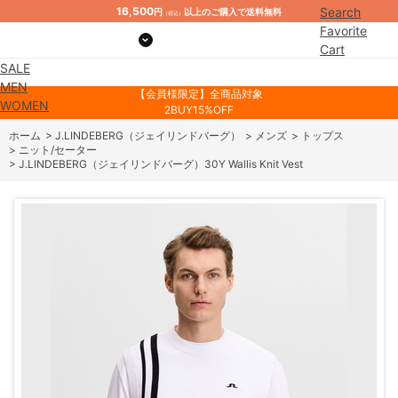
16,500
Search
円
以上のご購入で送料無料
（税込）
Favorite
Cart
SALE
Mypage
MEN
【会員様限定】全商品対象
WOMEN
2BUY15%OFF
ホーム
>
J.LINDEBERG（ジェイリンドバーグ）
>
メンズ
>
トップス
>
ニット/セーター
>
J.LINDEBERG（ジェイリンドバーグ）30Y Wallis Knit Vest