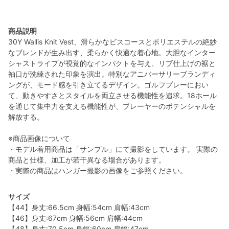
商品説明
30Y Wallis Knit Vest、滑らかなビスコースとポリエステルの絶妙
なブレンドが生み出す、柔らかく快適な着心地。大胆なインター
シャストライプが視覚的なインパクトを与え、リブ仕上げの裾と
袖口が洗練された印象を演出。特別なアニバーサリーブランディ
ングが、モード感を引き立てるデザイン。ゴルフプレーにおい
て、動きやすさとスタイルを両立させる機能性を追求。18ホール
を通じて集中力を支える機能性が、プレーヤーのポテンシャルを
解放する。
※商品画像について
・モデル着用商品は「サンプル」にて撮影をしています。 実際の
商品と仕様、加工が若干異なる場合があります。
・実際の商品はハンガー撮影の画像をご参照ください。
サイズ
【44】身丈:66.5cm 身幅:54cm 肩幅:43cm
【46】身丈:67cm 身幅:56cm 肩幅:44cm
【48】身丈:70.5cm 身幅:60cm 肩幅:47cm