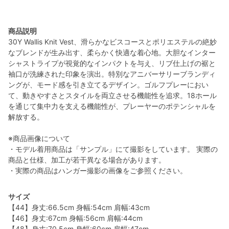
商品説明
30Y Wallis Knit Vest、滑らかなビスコースとポリエステルの絶妙
なブレンドが生み出す、柔らかく快適な着心地。大胆なインター
シャストライプが視覚的なインパクトを与え、リブ仕上げの裾と
袖口が洗練された印象を演出。特別なアニバーサリーブランディ
ングが、モード感を引き立てるデザイン。ゴルフプレーにおい
て、動きやすさとスタイルを両立させる機能性を追求。18ホール
を通じて集中力を支える機能性が、プレーヤーのポテンシャルを
解放する。
※商品画像について
・モデル着用商品は「サンプル」にて撮影をしています。 実際の
商品と仕様、加工が若干異なる場合があります。
・実際の商品はハンガー撮影の画像をご参照ください。
サイズ
【44】身丈:66.5cm 身幅:54cm 肩幅:43cm
【46】身丈:67cm 身幅:56cm 肩幅:44cm
【48】身丈:70.5cm 身幅:60cm 肩幅:47cm