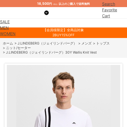
16,500
Search
円
以上のご購入で送料無料
（税込）
Favorite
Cart
SALE
Mypage
MEN
【会員様限定】全商品対象
WOMEN
2BUY15%OFF
ホーム
>
J.LINDEBERG（ジェイリンドバーグ）
>
メンズ
>
トップス
>
ニット/セーター
>
J.LINDEBERG（ジェイリンドバーグ）30Y Wallis Knit Vest