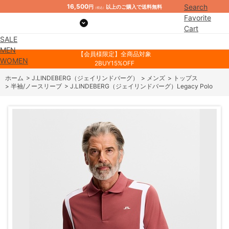
16,500
Search
円
以上のご購入で送料無料
（税込）
Favorite
Cart
SALE
Mypage
MEN
【会員様限定】全商品対象
WOMEN
2BUY15%OFF
ホーム
>
J.LINDEBERG（ジェイリンドバーグ）
>
メンズ
>
トップス
>
半袖/ノースリーブ
>
J.LINDEBERG（ジェイリンドバーグ）Legacy Polo