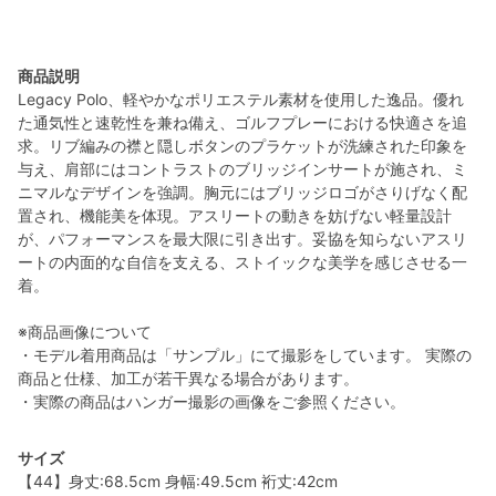
商品説明
Legacy Polo、軽やかなポリエステル素材を使用した逸品。優れ
た通気性と速乾性を兼ね備え、ゴルフプレーにおける快適さを追
求。リブ編みの襟と隠しボタンのプラケットが洗練された印象を
与え、肩部にはコントラストのブリッジインサートが施され、ミ
ニマルなデザインを強調。胸元にはブリッジロゴがさりげなく配
置され、機能美を体現。アスリートの動きを妨げない軽量設計
が、パフォーマンスを最大限に引き出す。妥協を知らないアスリ
ートの内面的な自信を支える、ストイックな美学を感じさせる一
着。
※商品画像について
・モデル着用商品は「サンプル」にて撮影をしています。 実際の
商品と仕様、加工が若干異なる場合があります。
・実際の商品はハンガー撮影の画像をご参照ください。
サイズ
【44】身丈:68.5cm 身幅:49.5cm 裄丈:42cm