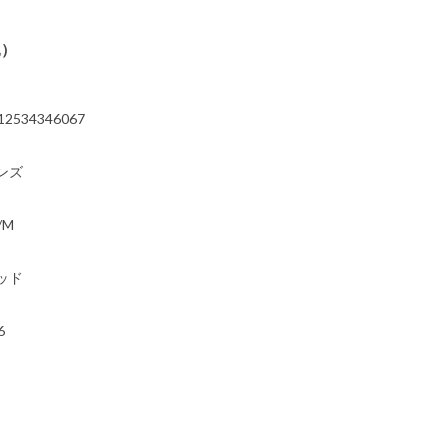
込）
12534346067
ンズ
/M
ッド
6