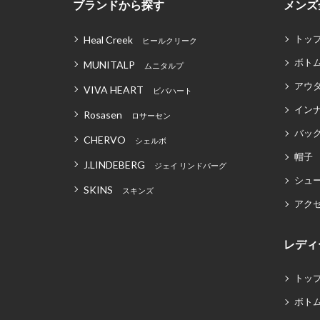
ブランドから探す
メンズ
トッ
Heal Creek
ヒールクリーク
ボト
MUNITALP
ムニタルプ
アウ
VIVA HEART
ビバハート
イン
Rosasen
ロサーセン
バッグ
CHERVO
シェルボ
帽子
J.LINDEBERG
ジェイ リンドバーグ
シュ
SKINS
スキンズ
アク
レディ
トッ
ボト