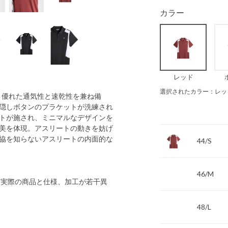
カラー
レッド
選択されたカラー：レッ
逸品。優れた通気性と速乾性を兼ね備
隠しボタンのプラケットが洗練され
トが施され、ミニマルなデザインを
美を体現。アスリートの動きを妨げ
協を知らないアスリートの内面的な
44/S
46/M
 実際の商品と仕様、加工が若干異
48/L