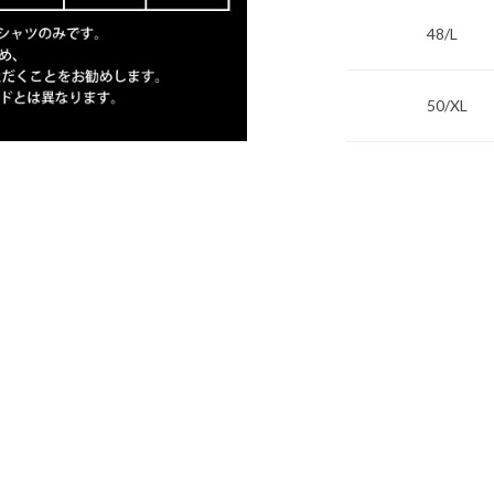
48/L
50/XL