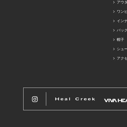
アウ
ワン
イン
バッグ
帽子
シュ
アク