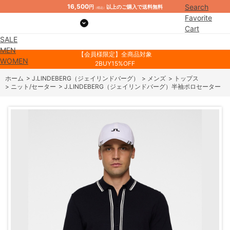
16,500
Search
円
以上のご購入で送料無料
（税込）
Favorite
Cart
SALE
Mypage
MEN
【会員様限定】全商品対象
WOMEN
2BUY15%OFF
ホーム
>
J.LINDEBERG（ジェイリンドバーグ）
>
メンズ
>
トップス
>
ニット/セーター
>
J.LINDEBERG（ジェイリンドバーグ）半袖ポロセーター