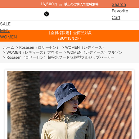
16,500
Search
円
以上のご購入で送料無料
（税込）
Favorite
Cart
SALE
Mypage
MEN
【会員様限定】全商品対象
WOMEN
2BUY15%OFF
ホーム
>
Rosasen（ロサーセン）
>
WOMEN（レディース）
>
WOMEN（レディース）アウター
>
WOMEN（レディース）ブルゾン
>
Rosasen（ロサーセン）超撥水フード収納型フルジップパーカー