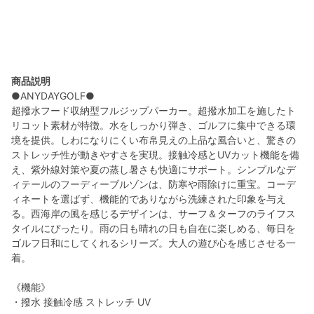
商品説明
●ANYDAYGOLF●
超撥水フード収納型フルジップパーカー。超撥水加工を施したト
リコット素材が特徴。水をしっかり弾き、ゴルフに集中できる環
境を提供。しわになりにくい布帛見えの上品な風合いと、驚きの
ストレッチ性が動きやすさを実現。接触冷感とUVカット機能を備
え、紫外線対策や夏の蒸し暑さも快適にサポート。シンプルなデ
ィテールのフーディーブルゾンは、防寒や雨除けに重宝。コーデ
ィネートを選ばず、機能的でありながら洗練された印象を与え
る。西海岸の風を感じるデザインは、サーフ＆ターフのライフス
タイルにぴったり。雨の日も晴れの日も自在に楽しめる、毎日を
ゴルフ日和にしてくれるシリーズ。大人の遊び心を感じさせる一
着。
《機能》
・撥水 接触冷感 ストレッチ UV