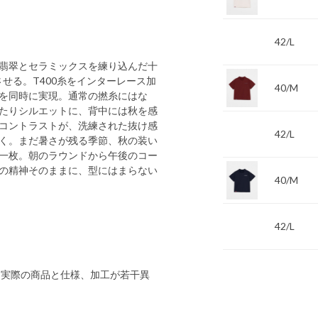
42/L
翡翠とセラミックスを練り込んだ十
せる。T400糸をインターレース加
40/M
を同時に実現。通常の撚糸にはな
たりシルエットに、背中には秋を感
コントラストが、洗練された抜け感
42/L
く。まだ暑さが残る季節、秋の装い
一枚。朝のラウンドから午後のコー
の精神そのままに、型にはまらない
40/M
42/L
 実際の商品と仕様、加工が若干異