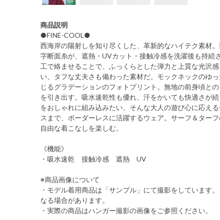
商品説明
●FINE-COOL●
西海岸の陽射しを知り尽くした、革新的なハイテク素材。
字断面糸が、遮熱・UVカット・接触冷感を洗濯後も持続さ
工で絡ませることで、ふっくらとした弾力と上質な光沢感
い、タフな丈夫さも備わった素材だ。モックネックのゆっ
じるグラデーションのフォトプリント。無地の前身頃との
を引き出す。吸水速乾性も優れ、汗をかいても快適さが続
をおしゃれに組み込みたい、そんな大人の遊び心に応える
スまで、ボーダーレスに活躍するウェア。サーフ＆ターフ
自由な着こなしを楽しむ。
《機能》
・吸水速乾 接触冷感 遮熱 UV
※商品画像について
・モデル着用商品は「サンプル」にて撮影をしています。
なる場合があります。
・実際の商品はハンガー撮影の画像をご参照ください。