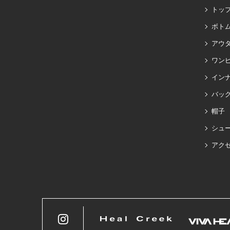
トッ
ボト
アウ
ワン
イン
バッグ
帽子
シュ
アク