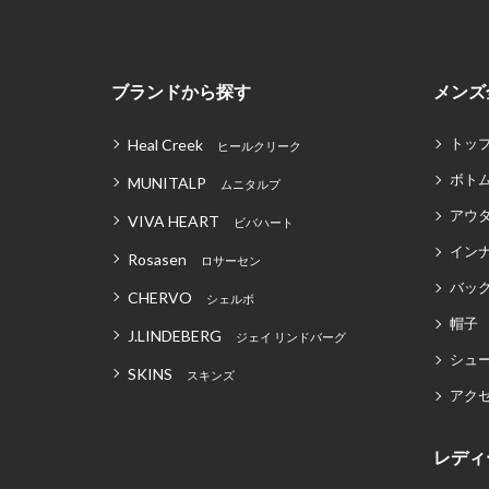
ブランドから探す
メンズ
トッ
Heal Creek
ヒールクリーク
ボト
MUNITALP
ムニタルプ
アウ
VIVA HEART
ビバハート
イン
Rosasen
ロサーセン
バッグ
CHERVO
シェルボ
帽子
J.LINDEBERG
ジェイ リンドバーグ
シュ
SKINS
スキンズ
アク
レディ