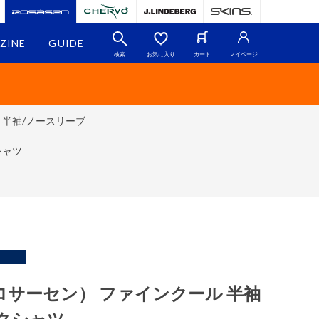
ZINE
GUIDE
検索
お気に入り
カート
マイページ
）半袖/ノースリーブ
シャツ
n （ロサーセン） ファインクール 半袖
クシャツ