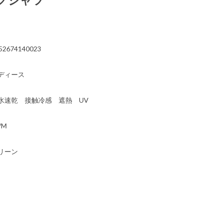
）
52674140023
ディース
水速乾 接触冷感 遮熱 UV
/M
リーン