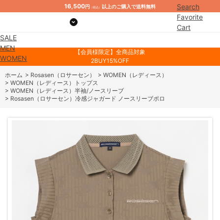
16,500
Search
円
以上のご購入で送料無料
（税込）
Favorite
Cart
SALE
Mypage
MEN
【会員様限定】全商品対象
WOMEN
2BUY15%OFF
ホーム
>
Rosasen（ロサーセン）
>
WOMEN（レディース）
>
WOMEN（レディース）トップス
>
WOMEN（レディース）半袖/ノースリーブ
>
Rosasen（ロサーセン）冷感ジャガード ノースリーブポロ