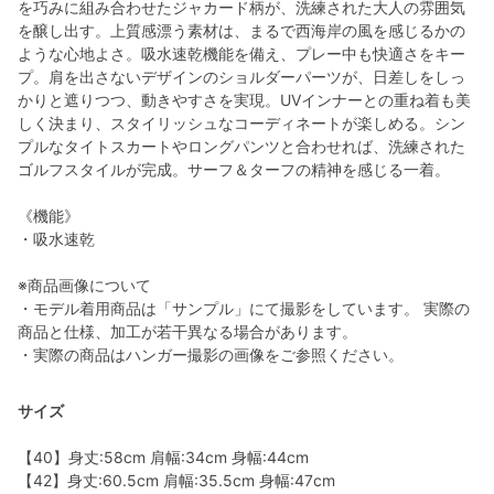
を巧みに組み合わせたジャカード柄が、洗練された大人の雰囲気
を醸し出す。上質感漂う素材は、まるで西海岸の風を感じるかの
ような心地よさ。吸水速乾機能を備え、プレー中も快適さをキー
プ。肩を出さないデザインのショルダーパーツが、日差しをしっ
かりと遮りつつ、動きやすさを実現。UVインナーとの重ね着も美
しく決まり、スタイリッシュなコーディネートが楽しめる。シン
プルなタイトスカートやロングパンツと合わせれば、洗練された
ゴルフスタイルが完成。サーフ＆ターフの精神を感じる一着。
《機能》
・吸水速乾
※商品画像について
・モデル着用商品は「サンプル」にて撮影をしています。 実際の
商品と仕様、加工が若干異なる場合があります。
・実際の商品はハンガー撮影の画像をご参照ください。
サイズ
【40】身丈:58cm 肩幅:34cm 身幅:44cm
【42】身丈:60.5cm 肩幅:35.5cm 身幅:47cm