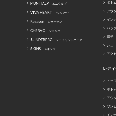
ボト
MUNITALP
ムニタルプ
アウ
VIVA HEART
ビバハート
イン
Rosasen
ロサーセン
バッグ
CHERVO
シェルボ
帽子
J.LINDEBERG
ジェイ リンドバーグ
シュ
SKINS
スキンズ
アク
レディ
トッ
ボト
アウ
ワン
イン