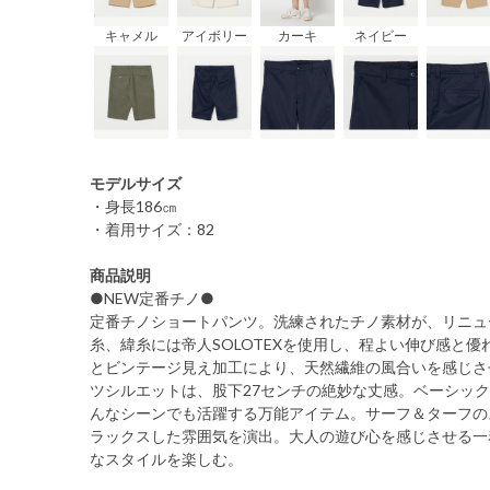
キャメル
アイボリー
カーキ
ネイビー
モデルサイズ
・身長186㎝
・着用サイズ：82
商品説明
●NEW定番チノ●
定番チノショートパンツ。洗練されたチノ素材が、リニュ
糸、緯糸には帝人SOLOTEXを使用し、程よい伸び感と
とビンテージ見え加工により、天然繊維の風合いを感じさ
ツシルエットは、股下27センチの絶妙な丈感。ベーシッ
んなシーンでも活躍する万能アイテム。サーフ＆ターフの
ラックスした雰囲気を演出。大人の遊び心を感じさせる一
なスタイルを楽しむ。