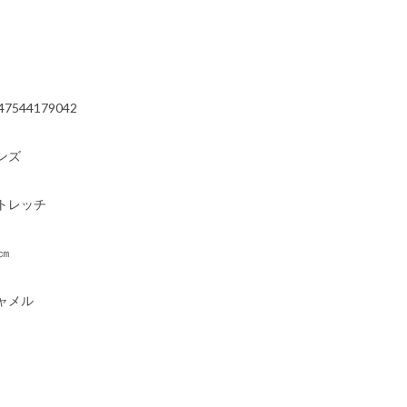
）
47544179042
ンズ
トレッチ
9㎝
ャメル