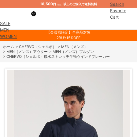
16,500
Search
円
以上のご購入で送料無料
（税込）
Favorite
Cart
SALE
Mypage
MEN
【会員様限定】全商品対象
WOMEN
2BUY15%OFF
ホーム
>
CHERVO（シェルボ）
>
MEN（メンズ）
>
MEN（メンズ）アウター
>
MEN（メンズ）ブルゾン
>
CHERVO（シェルボ）撥水ストレッチ半袖ウインドブレーカー