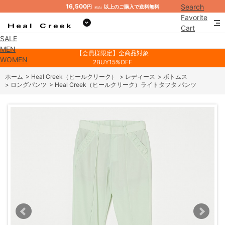
16,500
Search
円
以上のご購入で送料無料
（税込）
Favorite
Cart
SALE
Mypage
MEN
【会員様限定】全商品対象
WOMEN
2BUY15%OFF
ホーム
>
Heal Creek（ヒールクリーク）
>
レディース
>
ボトムス
>
ロングパンツ
>
Heal Creek（ヒールクリーク）ライトタフタ パンツ