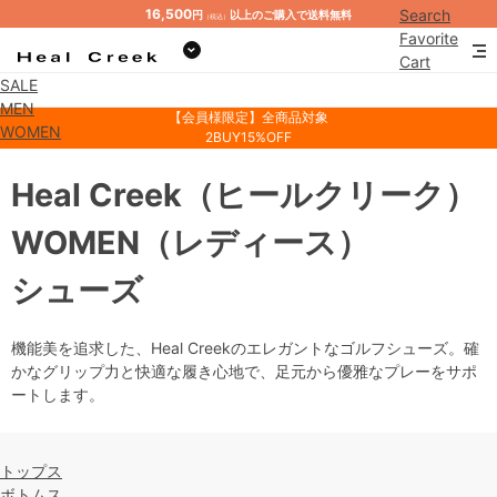
16,500
Search
円
以上のご購入で送料無料
（税込）
Favorite
Cart
SALE
Mypage
MEN
【会員様限定】全商品対象
WOMEN
2BUY15%OFF
Heal Creek
（ヒールクリーク）
WOMEN
（レディース）
シューズ
機能美を追求した、Heal Creekのエレガントなゴルフシューズ。確
かなグリップ力と快適な履き心地で、足元から優雅なプレーをサポ
ートします。
トップス
ボトムス