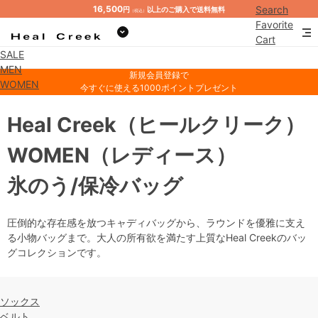
16,500
Search
円
以上のご購入で送料無料
（税込）
Favorite
Cart
SALE
Mypage
MEN
新規会員登録で
WOMEN
今すぐに使える1000ポイントプレゼント
Heal Creek
（ヒールクリーク）
WOMEN
（レディース）
氷のう/保冷バッグ
圧倒的な存在感を放つキャディバッグから、ラウンドを優雅に支え
る小物バッグまで。大人の所有欲を満たす上質なHeal Creekのバッ
グコレクションです。
ソックス
ベルト