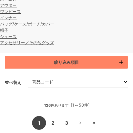
アウター
ワンピース
インナー
バッグ/ケース/ポーチ/カバー
帽子
シューズ
アクセサリー／その他グッズ
絞り込み項目
並べ替え
[1～50件]
126
件あります
1
2
3