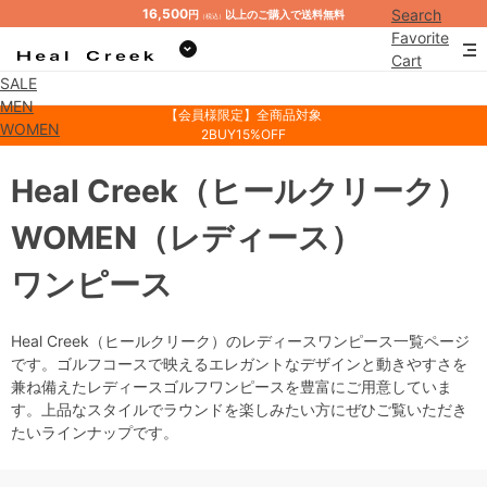
16,500
Search
円
以上のご購入で送料無料
（税込）
Favorite
Cart
SALE
Mypage
MEN
【会員様限定】全商品対象
WOMEN
2BUY15%OFF
Heal Creek
（ヒールクリーク）
WOMEN
（レディース）
ワンピース
Heal Creek（ヒールクリーク）のレディースワンピース一覧ページ
です。ゴルフコースで映えるエレガントなデザインと動きやすさを
兼ね備えたレディースゴルフワンピースを豊富にご用意していま
す。上品なスタイルでラウンドを楽しみたい方にぜひご覧いただき
たいラインナップです。