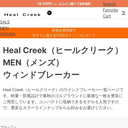
16,500
Search
円
以上のご購入で送料無料
（税込）
Favorite
Cart
SALE
Mypage
MEN
新規会員登録で
WOMEN
今すぐに使える1000ポイントプレゼント
Heal Creek
（ヒールクリーク）
MEN
（メンズ）
ウィンドブレーカー
Heal Creek（ヒールクリーク）のウインドブレーカー一覧ページで
す。軽量・防風設計で春秋のゴルフラウンドに最適な一枚を豊富に
ご用意しています。コンパクトに収納できるモデルも人気ですの
で、豊富なカラーラインナップからお好みをお選びください。
ブルゾン