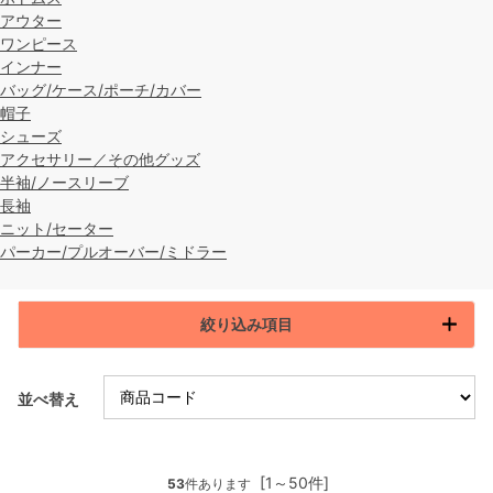
アウター
ワンピース
インナー
バッグ/ケース/ポーチ/カバー
帽子
シューズ
アクセサリー／その他グッズ
半袖/ノースリーブ
長袖
ニット/セーター
パーカー/プルオーバー/ミドラー
絞り込み項目
並べ替え
[1～50件]
53
件あります