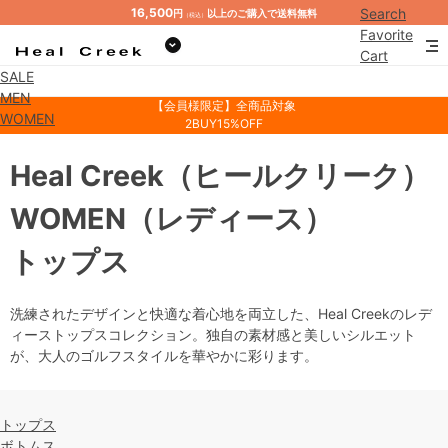
16,500
Search
円
以上のご購入で送料無料
（税込）
Favorite
Cart
SALE
Mypage
MEN
【会員様限定】全商品対象
WOMEN
2BUY15%OFF
Heal Creek
（ヒールクリーク）
WOMEN
（レディース）
トップス
洗練されたデザインと快適な着心地を両立した、Heal Creekのレデ
ィーストップスコレクション。独自の素材感と美しいシルエット
が、大人のゴルフスタイルを華やかに彩ります。
トップス
ボトムス