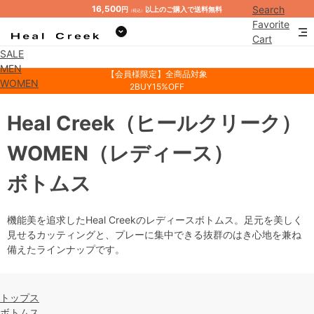
16,500
Search
円
以上のご購入で送料無料
（税込）
Favorite
Cart
SALE
Mypage
MEN
【会員様限定】全商品対象
WOMEN
2BUY15%OFF
Heal Creek
（ヒールクリーク）
WOMEN
（レディース）
ボトムス
機能美を追求したHeal Creekのレディースボトムス。足元を美しく
見せるカッティングと、プレーに集中できる抜群のはき心地を兼ね
備えたラインナップです。
トップス
ボトムス