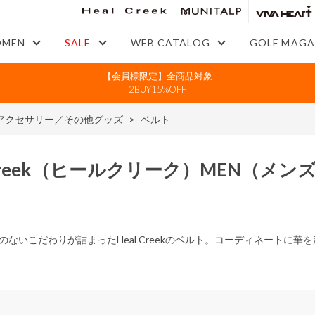
MEN
SALE
WEB CATALOG
GOLF MAGA
【会員様限定】全商品対象
2BUY15%OFF
アクセサリー／その他グッズ
>
ベルト
reek
（ヒールクリーク）
MEN
（メン
のないこだわりが詰まったHeal Creekのベルト。コーディネートに