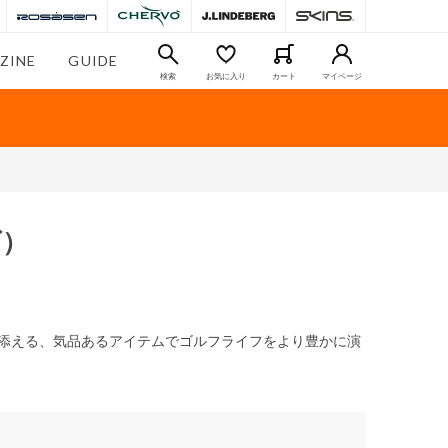
ZINE
GUIDE
検索
お気に入り
カート
マイページ
ズ）
華を添える、気品あるアイテムでゴルフライフをより豊かに演