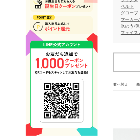
ベルト
グローブ
マーカー
氷のう/
フェイス
並べ替え：
商