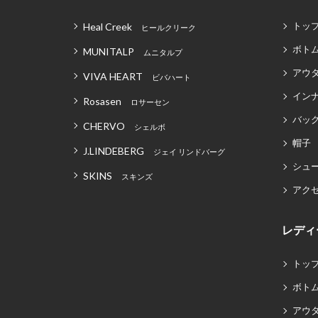
トッ
Heal Creek
ヒールクリーク
ボト
MUNITALP
ムニタルプ
アウ
VIVA HEART
ビバハート
イン
Rosasen
ロサーセン
バッグ
CHERVO
シェルボ
帽子
J.LINDEBERG
ジェイ リンドバーグ
シュ
SKINS
スキンズ
アク
レディ
トッ
ボト
アウ