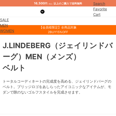
16,500
Search
円
以上のご購入で送料無料
（税込）
Favorite
Cart
SALE
Mypage
MEN
【会員様限定】全商品対象
WOMEN
2BUY15%OFF
J.LINDEBERG
（ジェイリンドバ
ーグ）
MEN
（メンズ）
ベルト
トータルコーディネートの完成度を高める、ジェイリンドバーグの
ベルト。ブリッジロゴをあしらったアイコニックなアイテムが、モ
ダンで隙のないゴルフスタイルを完成させます。